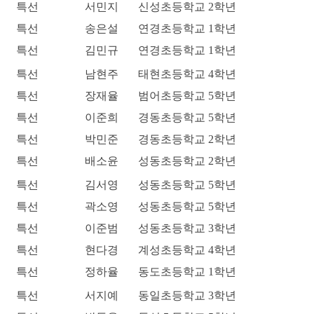
특선
서민지
신성초등학교 2학년
특선
송은설
연경초등학교 1학년
특선
김민규
연경초등학교 1학년
특선
남현주
태현초등학교 4학년
특선
장재율
범어초등학교 5학년
특선
이준희
경동초등학교 5학년
특선
박민준
경동초등학교 2학년
특선
배소윤
성동초등학교 2학년
특선
김서영
성동초등학교 5학년
특선
곽소영
성동초등학교 5학년
특선
이준범
성동초등학교 3학년
특선
현다경
계성초등학교 4학년
특선
정하율
동도초등학교 1학년
특선
서지예
동일초등학교 3학년