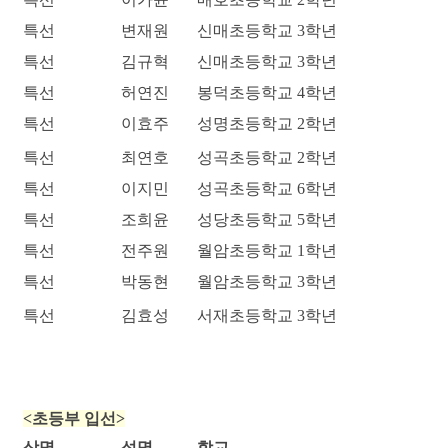
특선
변재원
신매초등학교 3학년
특선
김규혁
신매초등학교 3학년
특선
허연진
봉덕초등학교 4학년
특선
이효주
성명초등학교 2학년
특선
최연호
성곡초등학교 2학년
특선
이지민
성곡초등학교 6학년
특선
조희윤
성당초등학교 5학년
특선
전주원
월암초등학교 1학년
특선
박동현
월암초등학교 3학년
특선
김효성
서재초등학교 3학년
<초등부 입선>
상명
성명
학교