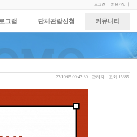
|
|
로그인
회원가입
로그램
단체관람신청
커뮤니티
23/10/05 09:47:30
관리자
조회 15385