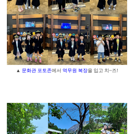
▲ 
문화관 포토존
에서
역무원 복장
을 입고 치~즈!