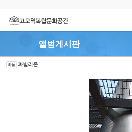
앨범게시판
파빌리온
하늘