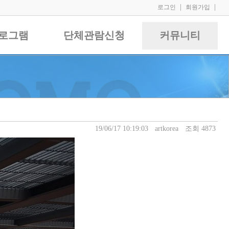
|
|
로그인
회원가입
로그램
단체관람신청
커뮤니티
19/06/17 10:19:03
artkorea
조회 4873