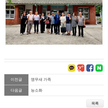
이전글
앵무새 가족
다음글
능소화